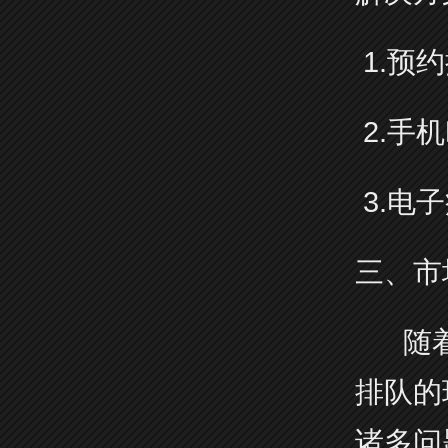
1.预
2.手
3.电
三、市
随着我
排队的
诸多问