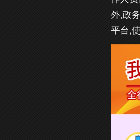
外,政
平台,