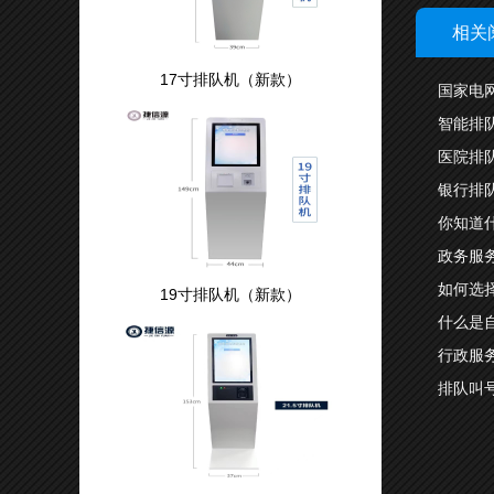
相关
17寸排队机（新款）
国家电
智能排
医院排
银行排
你知道
政务服
如何选
19寸排队机（新款）
什么是
行政服
排队叫