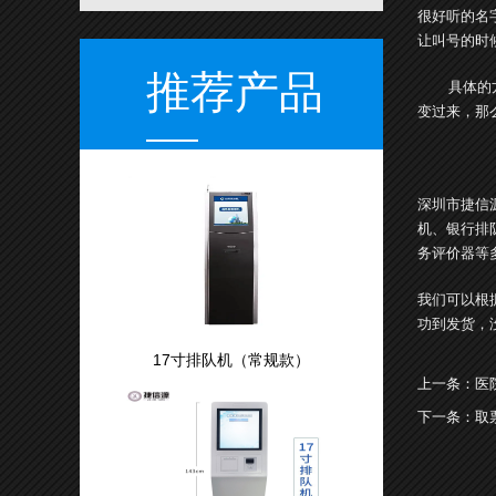
很好听的名
让叫号的时
推荐产品
具体的方法
变过来，那
深圳市捷信
机、银行排
务评价器等
我们可以根
功到发货，
17寸排队机（常规款）
上一条：
医
下一条：
取